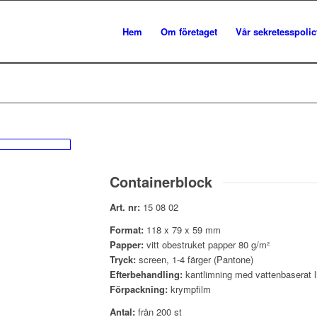
Hem
Om företaget
Vår sekretesspolic
Containerblock
Art. nr:
15 08 02
Format:
118 x 79 x 59 mm
Papper:
vitt obestruket papper 80 g/m²
Tryck:
screen, 1-4 färger (Pantone)
Efterbehandling:
kantlimning med vattenbaserat 
Förpackning:
krympfilm
Antal:
från 200 st