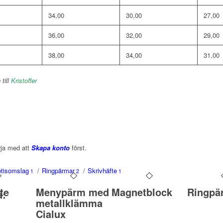
34,00
30,00
27,00
36,00
32,00
29,00
38,00
34,00
31,00
till
Kristoffer
rja med att
Skapa konto
först.
tisomslag
/
Ringpärmar
/
Skrivhäfte
1
2
1
te
Menypärm med
Magnetblock
Ringpä
å:
metallklämma
Cialux