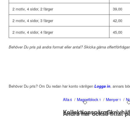
2 motiv, 4 sidor, 2 färger
39,00
2 motiv, 4 sidor, 3 färger
42,00
2 motiv, 4 sidor, 4 färger
45,00
Behöver Du pris på andra format eller antal? Skicka gärna offertförfrågan 
Behöver Du pris? Om Du redan har konto vänligen
Logga in
, annars bö
Alla
/
Magnetblock
/
Menyer
/
No
6
1
1
Kollektionspärm
Skrivhäf
Andra har också tittat p