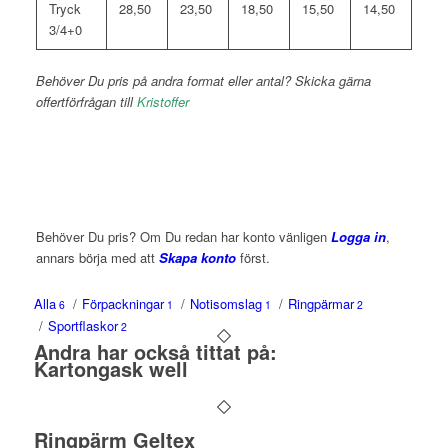
Tryck
28,50
23,50
18,50
15,50
14,50
3/4+0
Behöver Du pris på andra format eller antal? Skicka gärna
offertförfrågan till
Kristoffer
Behöver Du pris? Om Du redan har konto vänligen
Logga in
,
annars börja med att
Skapa konto
först.
Alla
/
Förpackningar
/
Notisomslag
/
Ringpärmar
6
1
1
2
/
Sportflaskor
2
Andra har också tittat på:
Kartongask well
Ringpärm Geltex