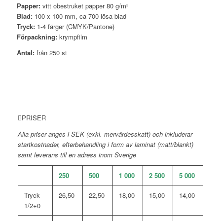
Papper:
vitt obestruket papper 80 g/m²
Blad:
100 x 100 mm, ca 700 lösa blad
Tryck:
1-4 färger (CMYK/Pantone)
Förpackning:
krympfilm
Antal:
från 250 st
PRISER
Alla priser anges i SEK (exkl. mervärdesskatt) och inkluderar
startkostnader, efterbehandling i form av laminat (matt/blankt)
samt
leverans till en adress inom Sverige
250
500
1 000
2 500
5 000
Tryck
26,50
22,50
18,00
15,00
14,00
1/2+0