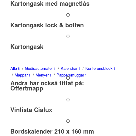
Kartongask med magnetlås
Kartongask lock & botten
Kartongask
Alla
/
Godisautomater
/
Kalendrar
/
Konferensblock
6
1
1
1
/
Mappar
/
Menyer
/
Pappersmuggar
1
1
1
Andra har också tittat på:
Offertmapp
Vinlista Cialux
Bordskalender 210 x 160 mm