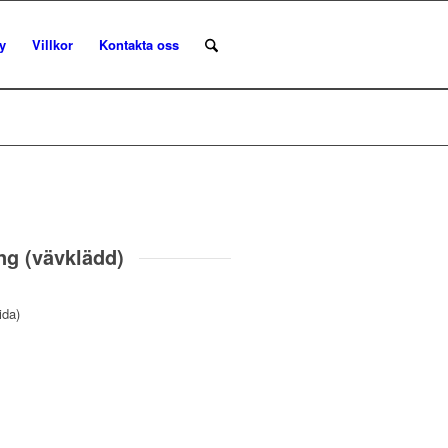
y
Villkor
Kontakta oss
ng (vävklädd)
ida)