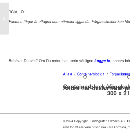
CIALUX
Kontraktspärm
Pantone färger är uttagna som närmast liggande. Färgavvikelser kan f
(vävklädd)
Behöver Du pris? Om Du redan har konto vänligen
Logga in
, annars bö
Alla
/
Containerblock
/
Förpackning
6
1
Containerblock
Väggkal
Andra har också tittat p
300 x 2
© 2024 Copyright - Bindografen Sweden AB | Pri
alltid för att alla våra priser ska vara korrekta,