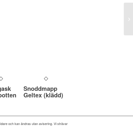
gask
Snoddmapp
botten
Geltex (klädd)
idare och kan ändras utan avisering. Vi strävar