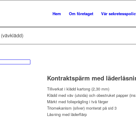
Hem
Om företaget
Vår sekretesspolic
 (vävklädd)
Kontraktspärm med läderlåsni
Tillverkat i klädd kartong (2,30 mm)
Klädd med väv (utsida) och obestruket papper (ins
Märkt med folieprägling i två färger
Triomekanism (silver) monterat på sid 3
Låsning med läderflärp