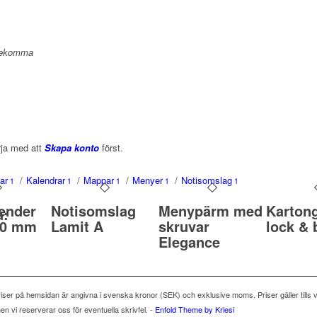
örekomma
rja med att
Skapa konto
först.
ar
/
Kalendrar
/
Mappar
/
Menyer
/
Notisomslag
1
1
1
1
1
ender
Notisomslag
Menypärm med
Karton
å:
10 mm
Lamit A
skruvar
lock & 
Elegance
ser på hemsidan är angivna i svenska kronor (SEK) och exklusive moms. Priser gäller tills v
 men vi reserverar oss för eventuella skrivfel. -
Enfold Theme by Kriesi