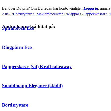
Behöver Du pris? Om Du redan har konto vänligen
Logga in
, annars
Alla
/
Bordsryttare
/
Mäklarprodukter
/
Mappar
/
Papperskassar
/
6
1
1
1
1
Andra har också tittat på:
Spiralblock Eco
Ringpärm Eco
Papperskasse (vit) Kraft takeaway
Snoddmapp Elegance (klädd)
Bordsryttare