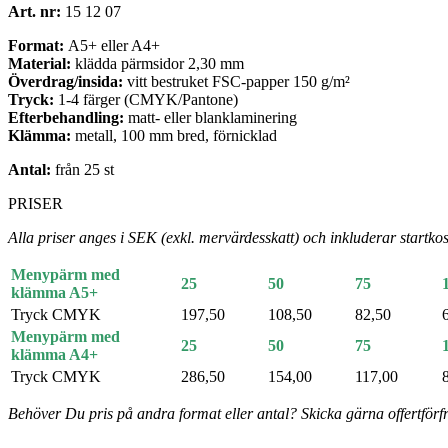
Art. nr:
15 12 07
Format:
A5+ eller A4+
Material:
klädda pärmsidor 2,30 mm
Överdrag/insida:
vitt bestruket FSC-papper 150 g/m²
Tryck:
1-4 färger (CMYK/Pantone)
Efterbehandling:
matt- eller blanklaminering
Klämma:
metall, 100 mm bred, förnicklad
Antal:
från 25 st
PRISER
Alla priser anges i SEK (exkl. mervärdesskatt) och inkluderar startkos
Menypärm med
25
50
75
klämma A5+
Tryck CMYK
197,50
108,50
82,50
Menypärm med
25
50
75
klämma A4+
Tryck CMYK
286,50
154,00
117,00
Behöver Du pris på andra format eller antal? Skicka gärna offertförfr