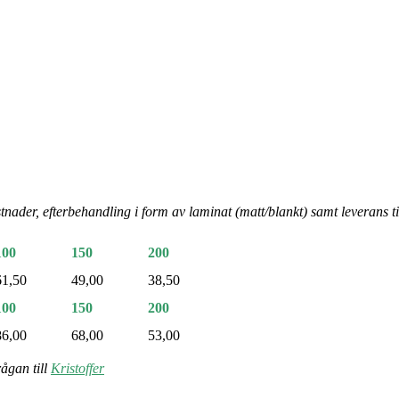
tnader, efterbehandling i form av laminat (matt/blankt) samt leverans t
100
150
200
61,50
49,00
38,50
100
150
200
86,00
68,00
53,00
ågan till
Kristoffer